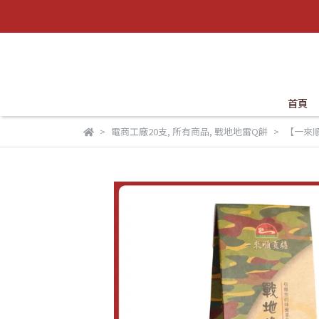
首頁
電商工廠20支
,
所有商品
,
戰地地雷Q餅
【一來順