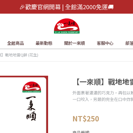
🎉歡慶官網開幕 | 全館滿2000免運🚚
全館商品
最新動態
關於一來順
客服中心
部
】戰地地雷Q餅 (花生)
【一來順】戰地地雷
外面裹著濃濃的巧克力，再包以軟
一口咬入，另類的完全在口中炸開，
NT$250
商品編號: