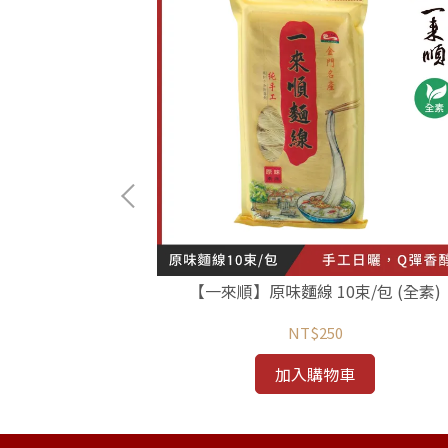
〡椒麻拌麵
【一來順】原味麵線 10束/包 (全素)
NT$250
加入購物車