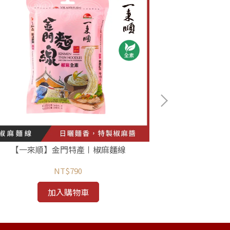
【一來順】金門特產〡椒麻麵線
【一來順
NT$790
加入購物車