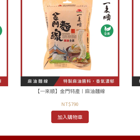
【一來順】金門特產〡麻油麵線
NT$790
加入購物車